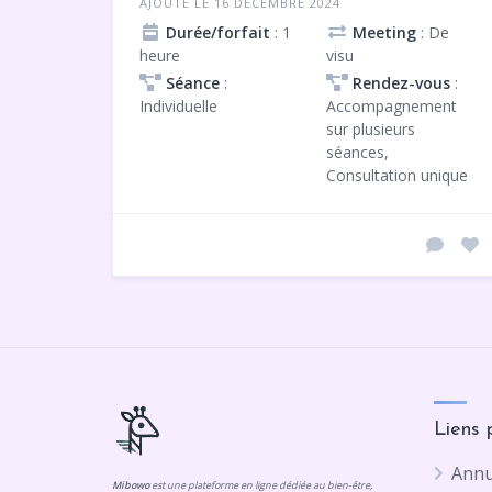
AJOUTÉ LE 16 DÉCEMBRE 2024
Durée/forfait
: 1
Meeting
: De
heure
visu
Séance
:
Rendez-vous
:
Individuelle
Accompagnement
sur plusieurs
séances,
Consultation unique
Liens 
Annu
Mibowo
est une plateforme en ligne dédiée au bien-être,