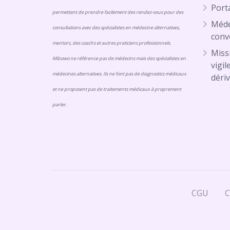
Porta
permettant de prendre facilement des rendez-vous pour des
Méde
consultations avec des spécialistes en médecine alternatives,
conv
mentors, des coachs et autres praticiens professionnels.
Missi
Mibowo ne référence pas de médecins mais des spécialistes en
vigil
médecines alternatives. Ils ne font pas de diagnostics médicaux
dériv
et ne proposent pas de traitements médicaux à proprement
parler.
CGU