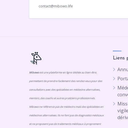
contact@mibowo.life
Liens 
Annu
Mibowo
est une plateforme en ligne dédiée au bien-être,
Porta
permettant de prendre facilement des rendez-vous pour des
Méde
consultations avec des spécialistes en médecine alternatives,
conv
mentors, des coachs et autres praticiens professionnels.
Missi
Mibowo ne référence pas de médecins mais des spécialistes en
vigil
médecines alternatives. Ils ne font pas de diagnostics médicaux
dériv
et ne proposent pas de traitements médicaux à proprement