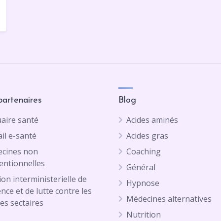
partenaires
Blog
aire santé
Acides aminés
il e-santé
Acides gras
cines non
Coaching
entionnelles
Général
on interministerielle de
Hypnose
ence et de lutte contre les
Médecines alternatives
es sectaires
Nutrition