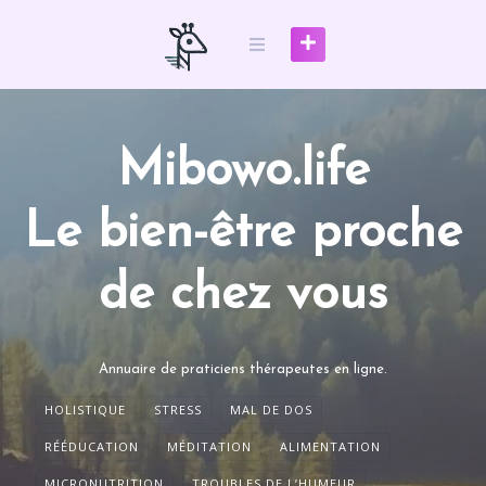
Skip
to
content
Mibowo.life
Le bien-être proche
de chez vous
Annuaire de praticiens thérapeutes en ligne.
HOLISTIQUE
STRESS
MAL DE DOS
RÉÉDUCATION
MÉDITATION
ALIMENTATION
MICRONUTRITION
TROUBLES DE L’HUMEUR