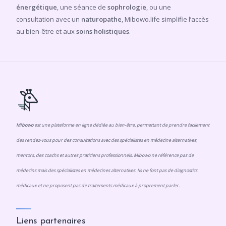
énergétique
, une séance de
sophrologie
, ou une
consultation avec un
naturopathe
, Mibowo.life simplifie l’accès
au bien-être et aux
soins holistiques
.
Mibowo
est une plateforme en ligne dédiée au bien-être, permettant de prendre facilement
des rendez-vous pour des consultations avec des spécialistes en médecine alternatives,
mentors, des coachs et autres praticiens professionnels. Mibowo ne référence pas de
médecins mais des spécialistes en médecines alternatives. Ils ne font pas de diagnostics
médicaux et ne proposent pas de traitements médicaux à proprement parler.
Liens partenaires