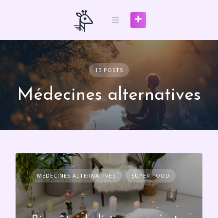
Skip
to
content
15 POSTS
Médecines alternatives
MÉDECINES ALTERNATIVES
SUPER FOOD