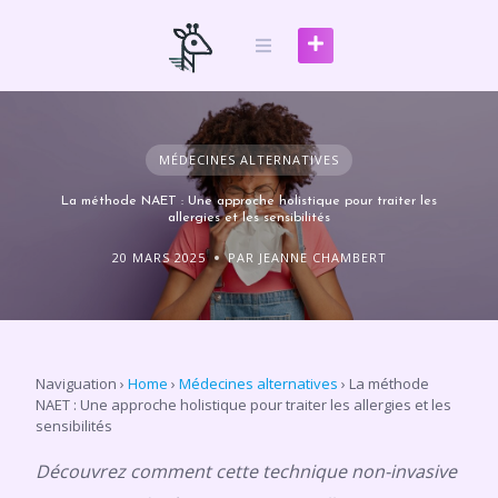
Skip
to
content
MÉDECINES ALTERNATIVES
La méthode NAET : Une approche holistique pour traiter les
allergies et les sensibilités
20 MARS 2025
PAR JEANNE CHAMBERT
Naviguation
›
Home
›
Médecines alternatives
›
La méthode
NAET : Une approche holistique pour traiter les allergies et les
sensibilités
Découvrez comment cette technique non-invasive