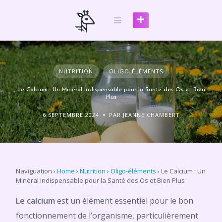
Skip
to
content
NUTRITION
OLIGO-ÉLÉMENTS
Le Calcium : Un Minéral Indispensable pour la Santé des Os et Bien
Plus
6 SEPTEMBRE 2024
PAR JEANNE CHAMBERT
Naviguation
›
Home
›
Nutrition
›
Oligo-éléments
›
Le Calcium : Un
Minéral Indispensable pour la Santé des Os et Bien Plus
Le calcium
est un élément essentiel pour le bon
fonctionnement de l’organisme, particulièrement