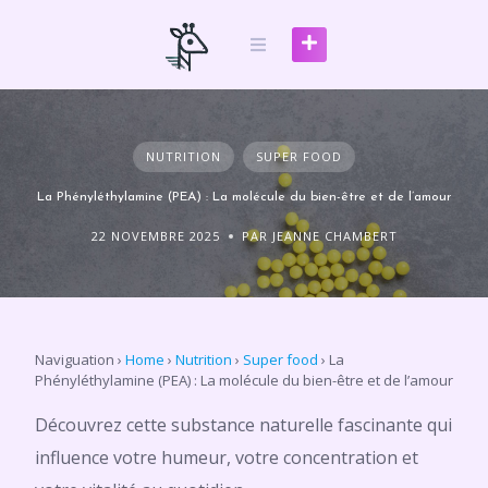
Skip
to
content
NUTRITION
SUPER FOOD
La Phényléthylamine (PEA) : La molécule du bien-être et de l’amour
22 NOVEMBRE 2025
PAR JEANNE CHAMBERT
Naviguation
›
Home
›
Nutrition
›
Super food
›
La
Phényléthylamine (PEA) : La molécule du bien-être et de l’amour
Découvrez cette substance naturelle fascinante qui
influence votre humeur, votre concentration et