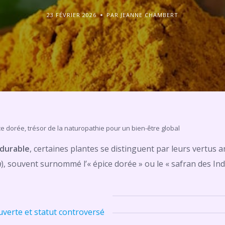
23 FÉVRIER 2026
PAR JEANNE CHAMBERT
ce dorée, trésor de la naturopathie pour un bien-être global
durable
, certaines plantes se distinguent par leurs vertus a
a
), souvent surnommé l’« épice dorée » ou le « safran des Indes
uverte et statut controversé