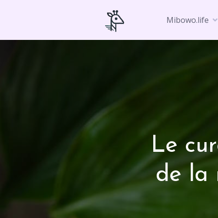
Skip
to
Mibowo.life
content
Le cur
de la