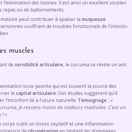
t l’élimination des toxines. Il est ainsi un excellent soutien
es repas ou de ballonnements.
mmatoire peut contribuer à apaiser la
muqueuse
personnes souffrant de troubles fonctionnels de l’intestin.
dien.
es muscles
rant de
sensibilité articulaire
, le curcuma se révèle un ami
flammation sous-jacente qui est souvent la source des
erver le
capital articulaire
. Des études suggèrent qu’il
 l’inconfort lié à l’usure naturelle.
Témoignage :
«
curcuma, je ressens moins de raideurs matinales. C’est un
! »
e corps subit un stress oxydatif et une inflammation
 processus de
récupération
en limitant les dommages