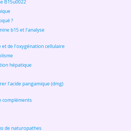
ine B15u0022
nique
voqué ?
mine b15 et l'analyse
et de l'oxygénation cellulaire
olisme
ction hépatique
rer l'acide pangamique (dmg)
de compléments
ns de naturopathes