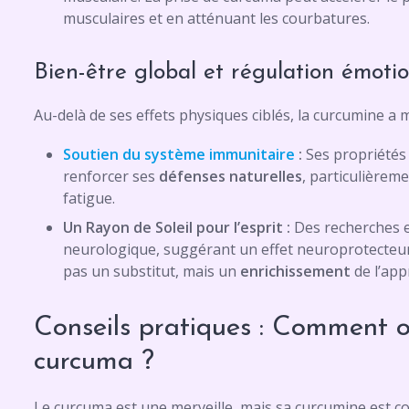
musculaires et en atténuant les courbatures.
Bien-être global et régulation émotio
Au-delà de ses effets physiques ciblés, la curcumine a 
Soutien du système immunitaire
:
Ses propriétés
renforcer ses
défenses naturelles
, particulièrem
fatigue.
Un Rayon de Soleil pour l’esprit :
Des recherches e
neurologique, suggérant un effet neuroprotecteur 
pas un substitut, mais un
enrichissement
de l’app
Conseils pratiques : Comment o
curcuma ?
Le curcuma est une merveille, mais sa curcumine est 