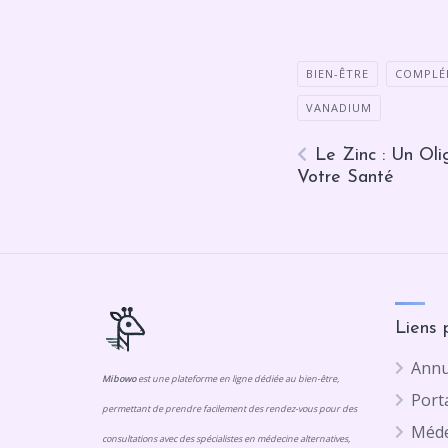
BIEN-ÊTRE
COMPLÉ
VANADIUM
Le Zinc : Un Oli
Votre Santé
Liens 
Annu
Mibowo
est une plateforme en ligne dédiée au bien-être,
Porta
permettant de prendre facilement des rendez-vous pour des
Méde
consultations avec des spécialistes en médecine alternatives,