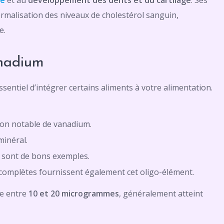
se
et au
développement des dents et du cartilage
. Ses
rmalisation des niveaux de cholestérol sanguin,
e.
anadium
sentiel d’intégrer certains aliments à votre alimentation.
tion notable de vanadium.
minéral.
en sont de bons exemples.
s complètes fournissent également cet oligo-élément.
ue entre
10 et 20 microgrammes
, généralement atteint