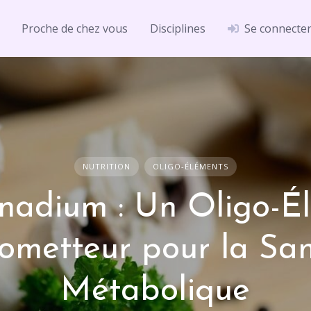
Proche de chez vous
Disciplines
Se connecte
NUTRITION
OLIGO-ÉLÉMENTS
nadium : Un Oligo-É
ometteur pour la Sa
Métabolique