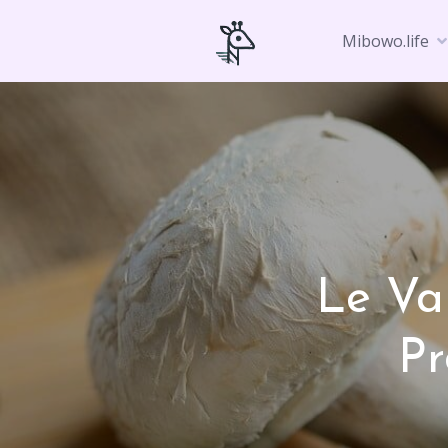
Skip
to
Mibowo.life
content
Le Va
Pr