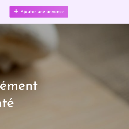
r
Ajouter une annonce
lément
nté