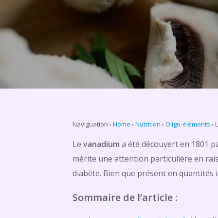
Naviguation
›
Home
›
Nutrition
›
Oligo-éléments
›
L
Le
vanadium
a été découvert en 1801 pa
mérite une attention particulière en rai
diabète. Bien que présent en quantités i
Sommaire de l’article :