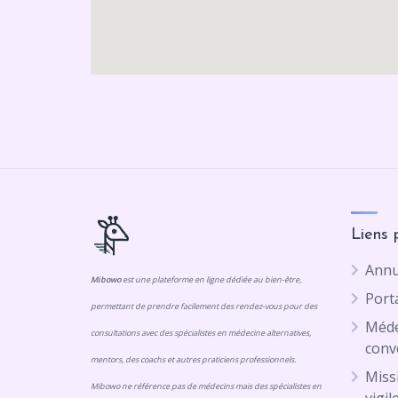
Liens 
Annu
Mibowo
est une plateforme en ligne dédiée au bien-être,
Porta
permettant de prendre facilement des rendez-vous pour des
Méde
consultations avec des spécialistes en médecine alternatives,
conv
mentors, des coachs et autres praticiens professionnels.
Missi
Mibowo ne référence pas de médecins mais des spécialistes en