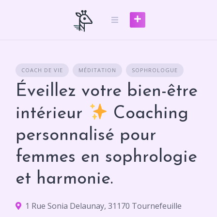
Skip
to
content
COACH DE VIE
MÉDITATION
SOPHROLOGUE
Éveillez votre bien-être
intérieur
Coaching
personnalisé pour
femmes en sophrologie
et harmonie.
1 Rue Sonia Delaunay, 31170 Tournefeuille