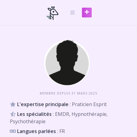
Skip
to
content
MEMBRE DEPUIS 31 MARS 2025
L'expertise principale
: Praticien Esprit
Les spécialités
: EMDR, Hypnothérapie,
Psychothérapie
Langues parlées
: FR