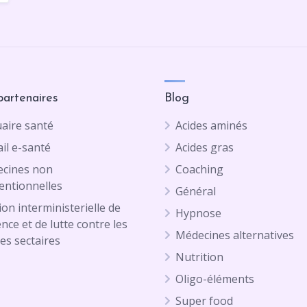
partenaires
Blog
aire santé
Acides aminés
il e-santé
Acides gras
cines non
Coaching
entionnelles
Général
on interministerielle de
Hypnose
ence et de lutte contre les
Médecines alternatives
es sectaires
Nutrition
Oligo-éléments
Super food