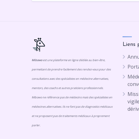
Liens 
Annu
Mibowo
est une plateforme en ligne dédiée au bien-être,
Porta
permettant de prendre facilement des rendez-vous pour des
Méde
consultations avec des spécialistes en médecine alternatives,
conv
mentors, des coachs et autres praticiens professionnels.
Missi
Mibowo ne référence pas de médecins mais des spécialistes en
vigil
médecines alternatives. Ils ne font pas de diagnostics médicaux
dériv
et ne proposent pas de traitements médicaux à proprement
parler.