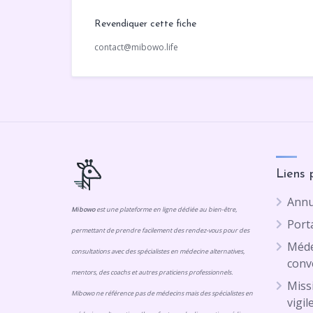
Revendiquer cette fiche
contact@mibowo.life
Liens 
Annu
Mibowo
est une plateforme en ligne dédiée au bien-être,
Porta
permettant de prendre facilement des rendez-vous pour des
Méde
consultations avec des spécialistes en médecine alternatives,
conv
mentors, des coachs et autres praticiens professionnels.
Missi
Mibowo ne référence pas de médecins mais des spécialistes en
vigil