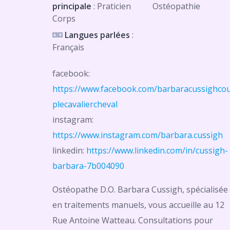
principale
: Praticien
Ostéopathie
Corps
Langues parlées
:
Français
facebook:
https://www.facebook.com/barbaracussighco
plecavaliercheval
instagram:
https://www.instagram.com/barbara.cussigh
linkedin:
https://www.linkedin.com/in/cussigh-
barbara-7b004090
Ostéopathe D.O. Barbara Cussigh, spécialisée
en traitements manuels, vous accueille au 12
Rue Antoine Watteau. Consultations pour