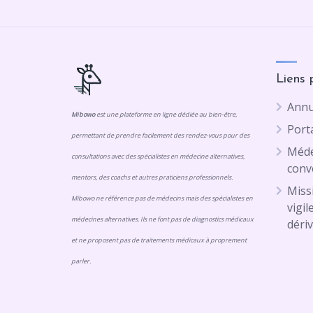
Liens 
Annu
Mibowo
est une plateforme en ligne dédiée au bien-être,
Porta
permettant de prendre facilement des rendez-vous pour des
Méde
consultations avec des spécialistes en médecine alternatives,
conv
mentors, des coachs et autres praticiens professionnels.
Missi
Mibowo ne référence pas de médecins mais des spécialistes en
vigil
médecines alternatives. Ils ne font pas de diagnostics médicaux
dériv
et ne proposent pas de traitements médicaux à proprement
parler.