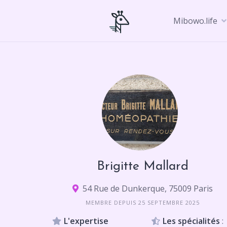
Skip
to
Mibowo.life
content
Brigitte Mallard
54 Rue de Dunkerque, 75009 Paris
MEMBRE DEPUIS 25 SEPTEMBRE 2025
L'expertise
Les spécialités
: