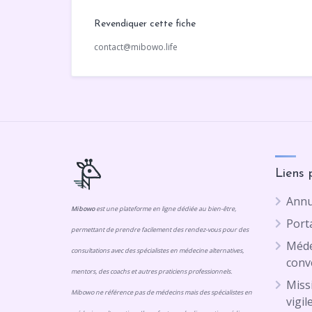
Revendiquer cette fiche
contact@mibowo.life
Liens 
Annu
Mibowo
est une plateforme en ligne dédiée au bien-être,
Porta
permettant de prendre facilement des rendez-vous pour des
Méde
consultations avec des spécialistes en médecine alternatives,
conv
mentors, des coachs et autres praticiens professionnels.
Missi
Mibowo ne référence pas de médecins mais des spécialistes en
vigil