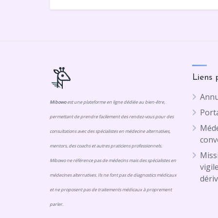
Liens 
Annu
Mibowo
est une plateforme en ligne dédiée au bien-être,
Porta
permettant de prendre facilement des rendez-vous pour des
Méde
consultations avec des spécialistes en médecine alternatives,
conv
mentors, des coachs et autres praticiens professionnels.
Missi
Mibowo ne référence pas de médecins mais des spécialistes en
vigil
médecines alternatives. Ils ne font pas de diagnostics médicaux
dériv
et ne proposent pas de traitements médicaux à proprement
parler.