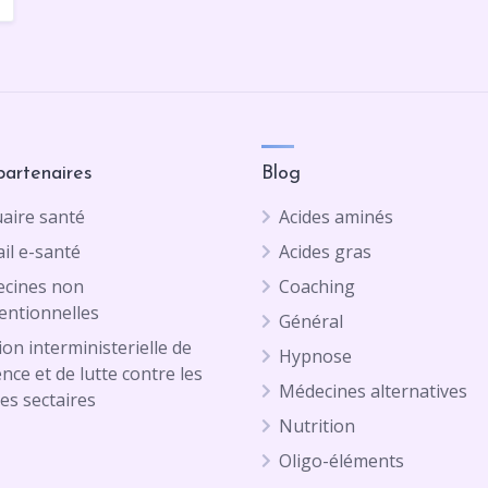
partenaires
Blog
aire santé
Acides aminés
il e-santé
Acides gras
cines non
Coaching
entionnelles
Général
on interministerielle de
Hypnose
ence et de lutte contre les
Médecines alternatives
es sectaires
Nutrition
Oligo-éléments