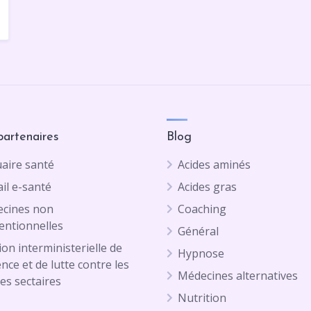
partenaires
Blog
aire santé
Acides aminés
il e-santé
Acides gras
cines non
Coaching
entionnelles
Général
on interministerielle de
Hypnose
ence et de lutte contre les
Médecines alternatives
es sectaires
Nutrition