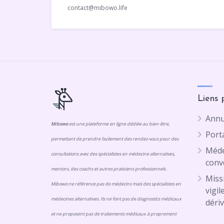
contact@mibowo.life
Liens 
Annu
Mibowo
est une plateforme en ligne dédiée au bien-être,
Porta
permettant de prendre facilement des rendez-vous pour des
Méde
consultations avec des spécialistes en médecine alternatives,
conv
mentors, des coachs et autres praticiens professionnels.
Missi
Mibowo ne référence pas de médecins mais des spécialistes en
vigil
médecines alternatives. Ils ne font pas de diagnostics médicaux
dériv
et ne proposent pas de traitements médicaux à proprement