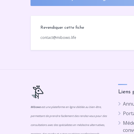
Revendiquer cette fiche
contact@mibowo.life
Liens 
Annu
Mibowo
est une plateforme en ligne dédiée au bien-être,
Porta
permettant de prendre facilement des rendez-vous pour des
Méde
consultations avec des spécialistes en médecine alternatives,
conv
mentors, des coachs et autres praticiens professionnels.