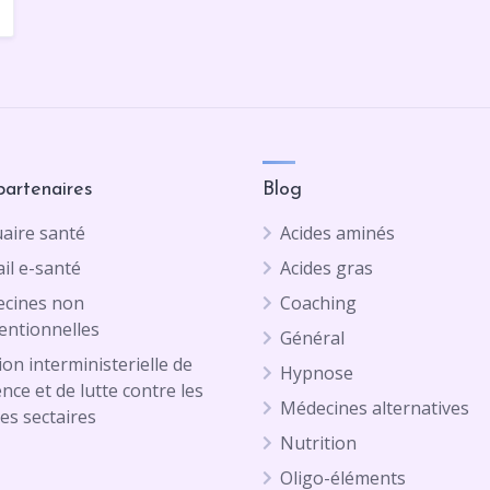
partenaires
Blog
aire santé
Acides aminés
il e-santé
Acides gras
cines non
Coaching
entionnelles
Général
on interministerielle de
Hypnose
ence et de lutte contre les
Médecines alternatives
es sectaires
Nutrition
Oligo-éléments