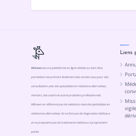
Liens 
Annu
Mibowo
est une plateforme en ligne dédiée au bien-être,
Porta
permettant de prendre facilement des rendez-vous pour des
Méde
consultations avec des spécialistes en médecine alternatives,
conv
mentors, des coachs et autres praticiens professionnels.
Missi
Mibowo ne référence pas de médecins mais des spécialistes en
vigil
médecines alternatives. Ils ne font pas de diagnostics médicaux
dériv
et ne proposent pas de traitements médicaux à proprement
parler.