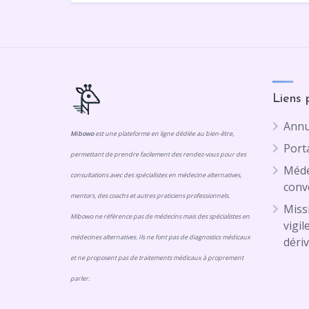
Liens 
Annu
Mibowo
est une plateforme en ligne dédiée au bien-être,
Porta
permettant de prendre facilement des rendez-vous pour des
Méde
consultations avec des spécialistes en médecine alternatives,
conv
mentors, des coachs et autres praticiens professionnels.
Missi
Mibowo ne référence pas de médecins mais des spécialistes en
vigil
médecines alternatives. Ils ne font pas de diagnostics médicaux
dériv
et ne proposent pas de traitements médicaux à proprement
parler.