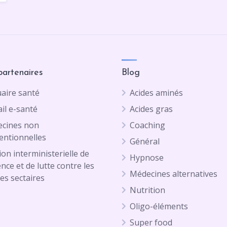
partenaires
Blog
aire santé
Acides aminés
il e-santé
Acides gras
cines non
Coaching
entionnelles
Général
on interministerielle de
Hypnose
ence et de lutte contre les
Médecines alternatives
es sectaires
Nutrition
Oligo-éléments
Super food