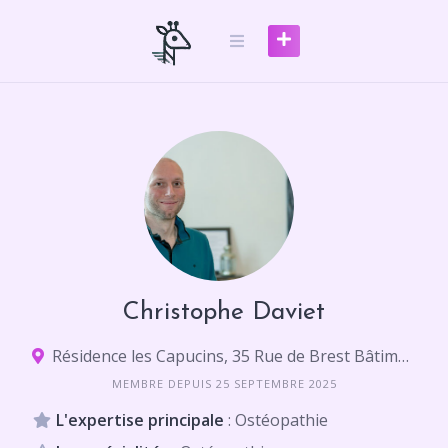
Skip
to
content
Christophe Daviet
Résidence les Capucins, 35 Rue de Brest Bâtiment B, 22000 Saint-Brieuc
MEMBRE DEPUIS 25 SEPTEMBRE 2025
L'expertise principale
: Ostéopathie