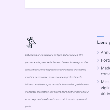
Liens 
Annu
Mibowo
est une plateforme en ligne dédiée au bien-être,
Porta
permettant de prendre facilement des rendez-vous pour des
Méde
consultations avec des spécialistes en médecine alternatives,
conv
mentors, des coachs et autres praticiens professionnels.
Missi
Mibowo ne référence pas de médecins mais des spécialistes en
vigil
médecines alternatives. Ils ne font pas de diagnostics médicaux
dériv
et ne proposent pas de traitements médicaux à proprement
parler.