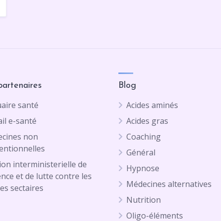
partenaires
Blog
aire santé
Acides aminés
il e-santé
Acides gras
cines non
Coaching
entionnelles
Général
on interministerielle de
Hypnose
ence et de lutte contre les
Médecines alternatives
es sectaires
Nutrition
Oligo-éléments