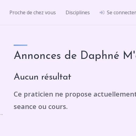
Proche de chez vous
Disciplines
Se connecte
Annonces de Daphné M'
Aucun résultat
a reine Jeanne Intermarché, Bd de la Reine Jeanne, 13300 Salon-de-Provence