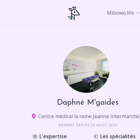
Skip
to
Mibowo.life
content
Daphné M'gaides
Centre médical l
MEMBRE DEPUIS 29 AOÛT 2025
L'expertise
Les spécialités
: