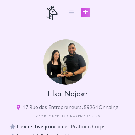
Skip
to
content
Elsa Najder
17 Rue des Entrepreneurs, 59264 Onnaing
MEMBRE DEPUIS 3 NOVEMBRE 2025
L'expertise principale
: Praticien Corps