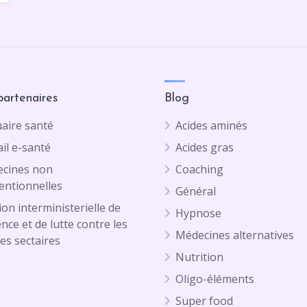
partenaires
Blog
aire santé
Acides aminés
il e-santé
Acides gras
cines non
Coaching
entionnelles
Général
on interministerielle de
Hypnose
ence et de lutte contre les
Médecines alternatives
es sectaires
Nutrition
Oligo-éléments
Super food