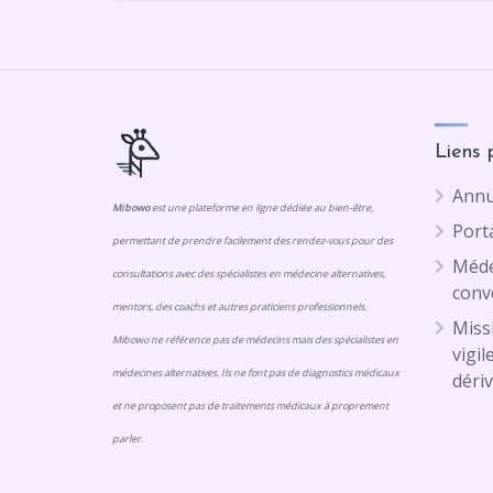
Liens 
Annu
Mibowo
est une plateforme en ligne dédiée au bien-être,
Porta
permettant de prendre facilement des rendez-vous pour des
Méde
consultations avec des spécialistes en médecine alternatives,
conv
mentors, des coachs et autres praticiens professionnels.
Missi
Mibowo ne référence pas de médecins mais des spécialistes en
vigil
médecines alternatives. Ils ne font pas de diagnostics médicaux
dériv
et ne proposent pas de traitements médicaux à proprement
parler.