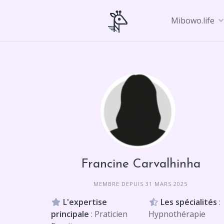
Skip
to
Mibowo.life
content
Francine Carvalhinha
MEMBRE DEPUIS 31 MARS 2025
L'expertise
Les spécialités
:
principale
: Praticien
Hypnothérapie