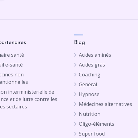
partenaires
Blog
aire santé
Acides aminés
il e-santé
Acides gras
cines non
Coaching
entionnelles
Général
on interministerielle de
Hypnose
ence et de lutte contre les
Médecines alternatives
es sectaires
Nutrition
Oligo-éléments
Super food