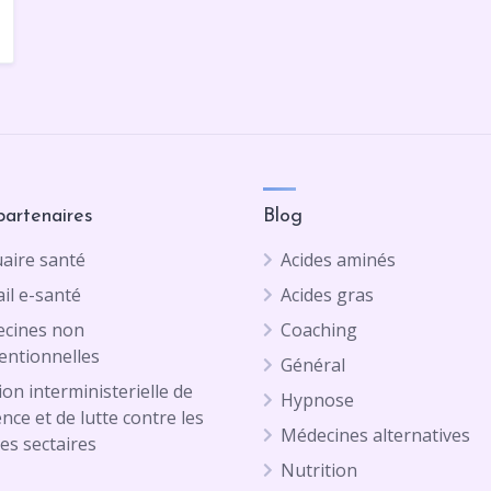
partenaires
Blog
aire santé
Acides aminés
il e-santé
Acides gras
cines non
Coaching
entionnelles
Général
on interministerielle de
Hypnose
ence et de lutte contre les
Médecines alternatives
es sectaires
Nutrition