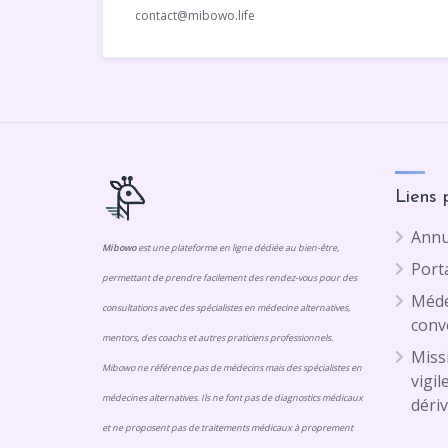
contact@mibowo.life
Liens 
Annu
Mibowo
est une plateforme en ligne dédiée au bien-être,
Porta
permettant de prendre facilement des rendez-vous pour des
Méde
consultations avec des spécialistes en médecine alternatives,
conv
mentors, des coachs et autres praticiens professionnels.
Missi
Mibowo ne référence pas de médecins mais des spécialistes en
vigil
médecines alternatives. Ils ne font pas de diagnostics médicaux
dériv
et ne proposent pas de traitements médicaux à proprement