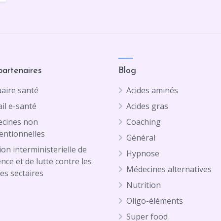
partenaires
Blog
aire santé
Acides aminés
il e-santé
Acides gras
cines non
Coaching
entionnelles
Général
on interministerielle de
Hypnose
ence et de lutte contre les
Médecines alternatives
es sectaires
Nutrition
Oligo-éléments
Super food