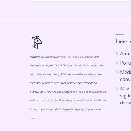
Liens 
Annu
Mibowo
est une plateforme en ligne dédiée au bien-être,
Porta
permettant de prendre facilement des rendez-vous pour des
Méde
consultations avec des spécialistes en médecine alternatives,
conv
mentors, des coachs et autres praticiens professionnels.
Missi
Mibowo ne référence pas de médecins mais des spécialistes en
vigil
médecines alternatives. Ils ne font pas de diagnostics médicaux
dériv
et ne proposent pas de traitements médicaux à proprement
parler.