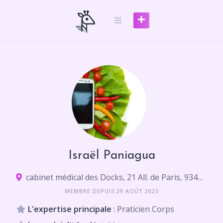
Skip
to
content
Israël Paniagua
cabinet médical des Docks, 21 All. de Paris, 93400 Saint-Ouen-sur-Seine
MEMBRE DEPUIS 29 AOÛT 2025
L'expertise principale
: Praticien Corps