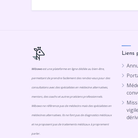
Liens 
Annu
Mibowo
est une plateforme en ligne dédiée au bien-être,
Porta
permettant de prendre facilement des rendez-vous pour des
Méde
consultations avec des spécialistes en médecine alternatives,
conv
mentors, des coachs et autres praticiens professionnels.
Missi
Mibowo ne référence pas de médecins mais des spécialistes en
vigil
médecines alternatives. Ils ne font pas de diagnostics médicaux
dériv
et ne proposent pas de traitements médicaux à proprement
parler.