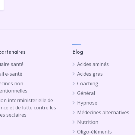
partenaires
Blog
aire santé
Acides aminés
il e-santé
Acides gras
cines non
Coaching
entionnelles
Général
on interministerielle de
Hypnose
ence et de lutte contre les
Médecines alternatives
es sectaires
Nutrition
Oligo-éléments