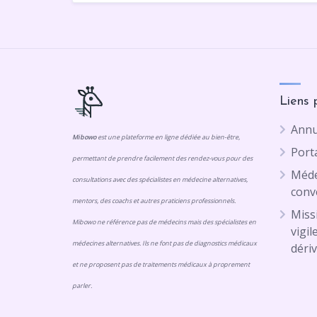
Liens 
Annu
Mibowo
est une plateforme en ligne dédiée au bien-être,
Porta
permettant de prendre facilement des rendez-vous pour des
Méde
consultations avec des spécialistes en médecine alternatives,
conv
mentors, des coachs et autres praticiens professionnels.
Missi
Mibowo ne référence pas de médecins mais des spécialistes en
vigil
médecines alternatives. Ils ne font pas de diagnostics médicaux
dériv
et ne proposent pas de traitements médicaux à proprement
parler.