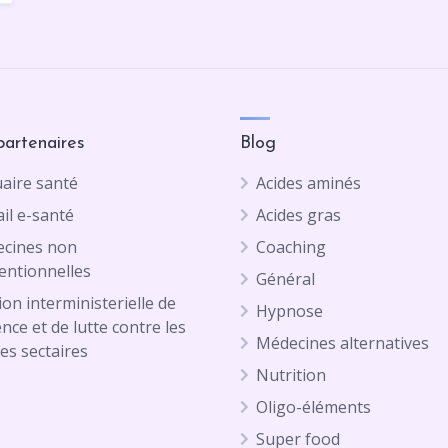
partenaires
Blog
aire santé
Acides aminés
il e-santé
Acides gras
cines non
Coaching
entionnelles
Général
on interministerielle de
Hypnose
ence et de lutte contre les
Médecines alternatives
es sectaires
Nutrition
Oligo-éléments
Super food