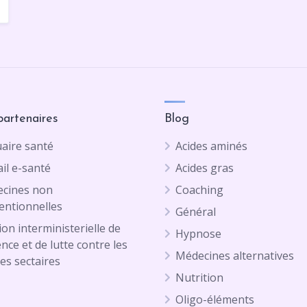
partenaires
Blog
aire santé
Acides aminés
il e-santé
Acides gras
cines non
Coaching
entionnelles
Général
on interministerielle de
Hypnose
ence et de lutte contre les
Médecines alternatives
es sectaires
Nutrition
Oligo-éléments