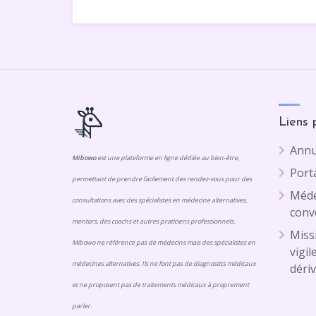
Liens 
Annu
Mibowo
est une plateforme en ligne dédiée au bien-être,
Porta
permettant de prendre facilement des rendez-vous pour des
Méde
consultations avec des spécialistes en médecine alternatives,
conv
mentors, des coachs et autres praticiens professionnels.
Missi
Mibowo ne référence pas de médecins mais des spécialistes en
vigil
médecines alternatives. Ils ne font pas de diagnostics médicaux
dériv
et ne proposent pas de traitements médicaux à proprement
parler.