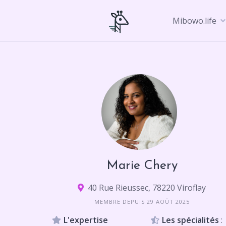
Skip
to
Mibowo.life
content
Marie Chery
40 Rue Rieussec, 78220 Viroflay
MEMBRE DEPUIS 29 AOÛT 2025
L'expertise
Les spécialités
: