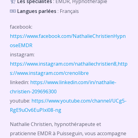
Les spécialités
: EMDR, Hypnothérapie
Langues parlées
: Français
facebook:
https://www.facebook.com/NathalieChristienHypn
oseEMDR
instagram:
https://www.instagram.com/nathaliechristien8,http
s://www.instagram.com/crenolibre
linkedin:
https://www.linkedin.com/in/nathalie-
christien-209696300
youtube:
https://www.youtube.com/channel/UCg5-
RgE9uOv6EuPIxi08-ng
Nathalie Christien, hypnothérapeute et
praticienne EMDR à Puisseguin, vous accompagne