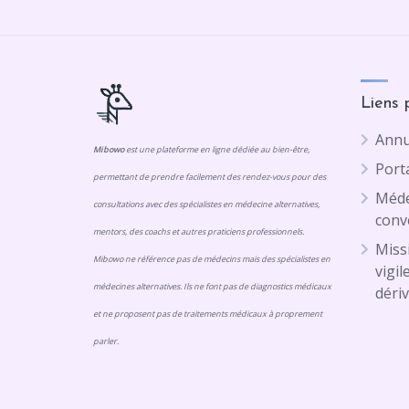
Liens 
Annu
Mibowo
est une plateforme en ligne dédiée au bien-être,
Porta
permettant de prendre facilement des rendez-vous pour des
Méde
consultations avec des spécialistes en médecine alternatives,
conv
mentors, des coachs et autres praticiens professionnels.
Missi
Mibowo ne référence pas de médecins mais des spécialistes en
vigil
médecines alternatives. Ils ne font pas de diagnostics médicaux
dériv
et ne proposent pas de traitements médicaux à proprement
parler.