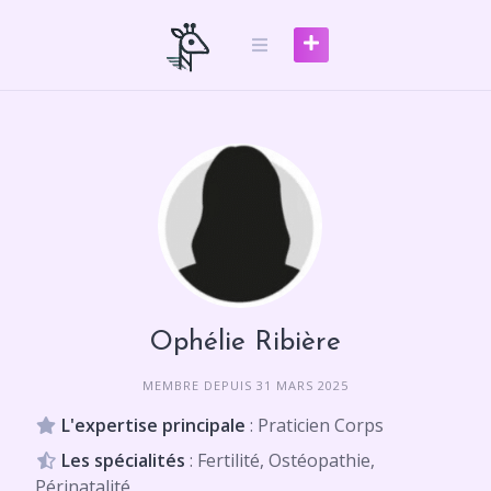
Skip
to
content
Ophélie Ribière
MEMBRE DEPUIS 31 MARS 2025
L'expertise principale
: Praticien Corps
Les spécialités
: Fertilité, Ostéopathie,
Périnatalité