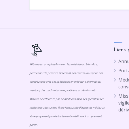
Liens 
Annu
Mibowo
est une plateforme en ligne dédiée au bien-être,
Porta
permettant de prendre facilement des rendez-vous pour des
Méde
consultations avec des spécialistes en médecine alternatives,
conv
mentors, des coachs et autres praticiens professionnels.
Missi
Mibowo ne référence pas de médecins mais des spécialistes en
vigil
médecines alternatives. Ils ne font pas de diagnostics médicaux
dériv
et ne proposent pas de traitements médicaux à proprement
parler.