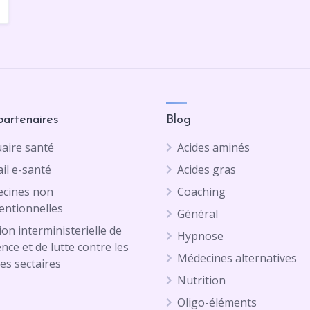
partenaires
Blog
aire santé
Acides aminés
il e-santé
Acides gras
cines non
Coaching
entionnelles
Général
on interministerielle de
Hypnose
ence et de lutte contre les
Médecines alternatives
es sectaires
Nutrition
Oligo-éléments