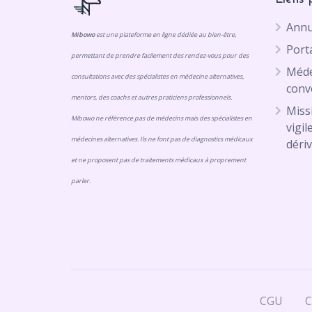
Annu
Mibowo
est une plateforme en ligne dédiée au bien-être,
Porta
permettant de prendre facilement des rendez-vous pour des
Méde
consultations avec des spécialistes en médecine alternatives,
conv
mentors, des coachs et autres praticiens professionnels.
Missi
Mibowo ne référence pas de médecins mais des spécialistes en
vigil
médecines alternatives. Ils ne font pas de diagnostics médicaux
dériv
et ne proposent pas de traitements médicaux à proprement
parler.
CGU