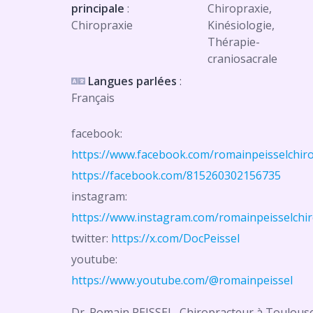
principale
:
Chiropraxie,
Chiropraxie
Kinésiologie,
Thérapie-
craniosacrale
Langues parlées
:
Français
facebook:
https://www.facebook.com/romainpeisselchiro
https://facebook.com/815260302156735
instagram:
https://www.instagram.com/romainpeisselchi
twitter:
https://x.com/DocPeissel
youtube:
https://www.youtube.com/@romainpeissel
Dr. Romain PEISSEL, Chiropracteur à Toulous