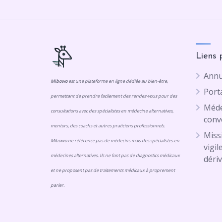
Liens 
Annu
Mibowo
est une plateforme en ligne dédiée au bien-être,
Porta
permettant de prendre facilement des rendez-vous pour des
Méde
consultations avec des spécialistes en médecine alternatives,
conv
mentors, des coachs et autres praticiens professionnels.
Missi
Mibowo ne référence pas de médecins mais des spécialistes en
vigil
médecines alternatives. Ils ne font pas de diagnostics médicaux
dériv
et ne proposent pas de traitements médicaux à proprement
parler.