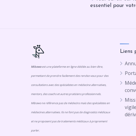
essentiel pour vot
Liens 
Annu
Mibowo
est une plateforme en ligne dédiée au bien-être,
Porta
permettant de prendre facilement des rendez-vous pour des
Méde
consultations avec des spécialistes en médecine alternatives,
conv
mentors, des coachs et autres praticiens professionnels.
Missi
Mibowo ne référence pas de médecins mais des spécialistes en
vigil
médecines alternatives. Ils ne font pas de diagnostics médicaux
dériv
et ne proposent pas de traitements médicaux à proprement
parler.