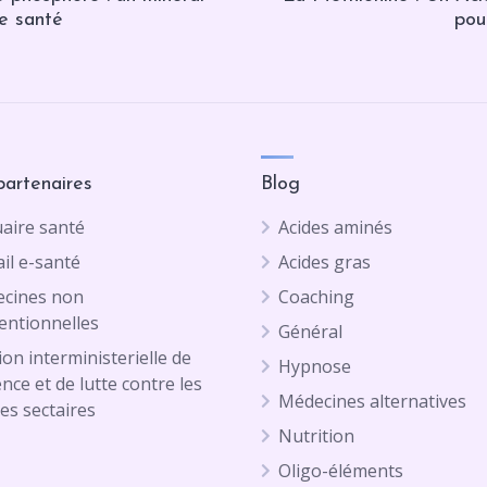
re santé
pou
partenaires
Blog
aire santé
Acides aminés
il e-santé
Acides gras
cines non
Coaching
entionnelles
Général
on interministerielle de
Hypnose
ence et de lutte contre les
Médecines alternatives
es sectaires
Nutrition
Oligo-éléments