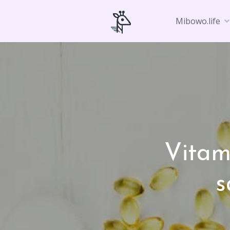
Skip
to
Mibowo.life
content
Vitam
s