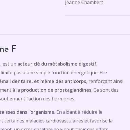
Jeanne Chambert
ine F
, est un
acteur clé du métabolisme digestif
.
 limite pas à une simple fonction énergétique. Elle
’émail dentaire, et même des anticorps
, renforçant ainsi
ement à la
production de prostaglandines
. Ce sont des
 soutiennent l’action des hormones.
raisses dans l’organisme
. En aidant à réduire le
nt certaines maladies cardiovasculaires et favorise la
ment, un excès de vitamine F peut avoir des effets