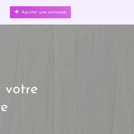
r
Ajouter une annonce
 votre
re