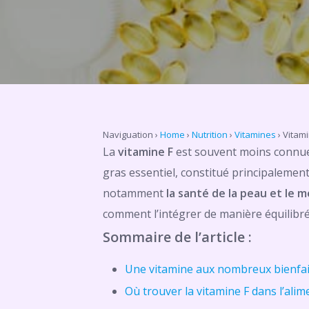
Naviguation
›
Home
›
Nutrition
›
Vitamines
›
Vitami
La
vitamine F
est souvent moins connue 
gras essentiel, constitué principalement 
notamment
la santé de la peau et le 
comment l’intégrer de manière équilibrée
Sommaire de l’article :
Une vitamine aux nombreux bienfai
Où trouver la vitamine F dans l’alim