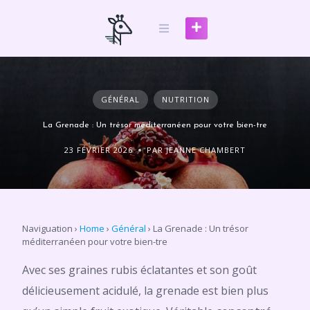
Skip
to
content
GÉNÉRAL
NUTRITION
La Grenade : Un trésor méditerranéen pour votre bien-tre
23 FÉVRIER 2026
PAR JEANNE CHAMBERT
Naviguation
›
Home
›
Général
›
La Grenade : Un trésor
méditerranéen pour votre bien-tre
Avec ses graines rubis éclatantes et son goût
délicieusement acidulé, la grenade est bien plus