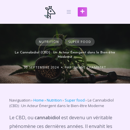
Skip
to
content
NUTRITION
SUPER FOOD
Le Cannabidiol (CBD) : Un Acteur Émergent dans le Bien-être
Moderne
30 SEPTEMBRE 2024
PAR JEANNE CHAMBERT
Naviguation
›
Home
›
Nutrition
›
Super food
›
Le Cannabidiol
(CBD) : Un Acteur Émergent dans le Bien-être Moderne
Le CBD, ou
cannabidiol
est devenu un véritable
phénomène ces dernières années. Il envahit les