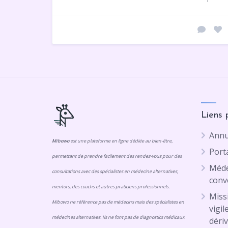
Liens 
Annu
Mibowo
est une plateforme en ligne dédiée au bien-être,
Porta
permettant de prendre facilement des rendez-vous pour des
Méde
consultations avec des spécialistes en médecine alternatives,
conv
mentors, des coachs et autres praticiens professionnels.
Missi
Mibowo ne référence pas de médecins mais des spécialistes en
vigil
médecines alternatives. Ils ne font pas de diagnostics médicaux
dériv