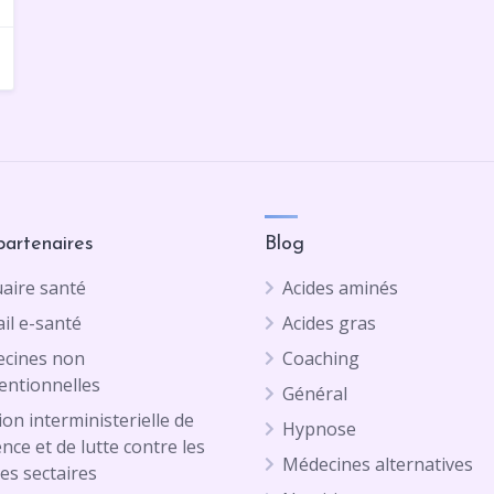
partenaires
Blog
aire santé
Acides aminés
il e-santé
Acides gras
cines non
Coaching
entionnelles
Général
on interministerielle de
Hypnose
ence et de lutte contre les
Médecines alternatives
es sectaires