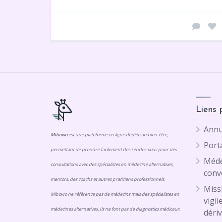
Liens 
Annu
Mibowo
est une plateforme en ligne dédiée au bien-être,
Porta
permettant de prendre facilement des rendez-vous pour des
Méde
consultations avec des spécialistes en médecine alternatives,
conv
mentors, des coachs et autres praticiens professionnels.
Missi
Mibowo ne référence pas de médecins mais des spécialistes en
vigil
médecines alternatives. Ils ne font pas de diagnostics médicaux
dériv