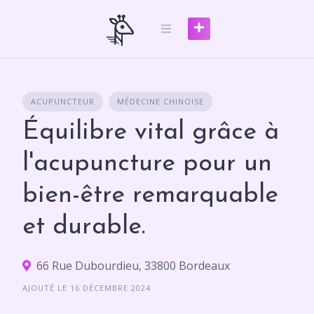
Skip
to
content
ACUPUNCTEUR
MÉDECINE CHINOISE
Équilibre vital grâce à
l'acupuncture pour un
bien-être remarquable
et durable.
66 Rue Dubourdieu, 33800 Bordeaux
AJOUTÉ LE 16 DÉCEMBRE 2024