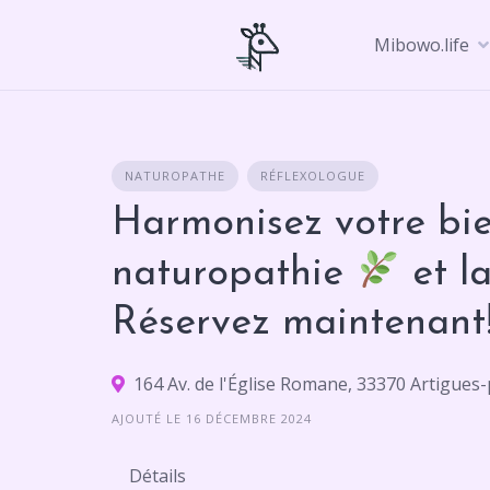
Skip
to
Mibowo.life
content
NATUROPATHE
RÉFLEXOLOGUE
Harmonisez votre bie
naturopathie
et la
Réservez maintenant
164 Av. de l'Église Romane, 33370 Artigue
AJOUTÉ LE 16 DÉCEMBRE 2024
Détails