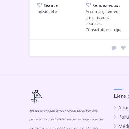
Séance
:
Rendez-vous
:
Individuelle
Accompagnement
sur plusieurs
séances,
Consultation unique
Liens 
Annu
Mibowo
est une plateforme en ligne dédiée au bien-être,
Porta
permettant de prendre facilement des rendez-vous pour des
Méde
consultations avec des spécialistes en médecine alternatives,