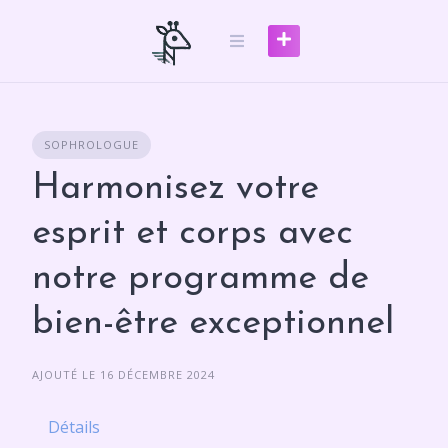
Skip
to
content
SOPHROLOGUE
Harmonisez votre
esprit et corps avec
notre programme de
bien-être exceptionnel
AJOUTÉ LE 16 DÉCEMBRE 2024
Détails