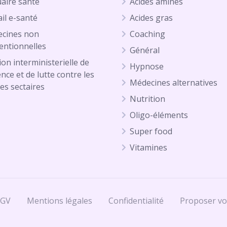
aire santé
Acides aminés
il e-santé
Acides gras
cines non
Coaching
entionnelles
Général
on interministerielle de
Hypnose
ence et de lutte contre les
Médecines alternatives
es sectaires
Nutrition
Oligo-éléments
Super food
Vitamines
CGV
Mentions légales
Confidentialité
Proposer vo