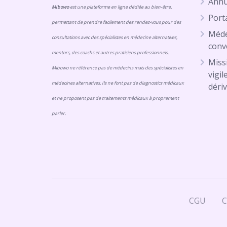
Annu
Mibowo
est une plateforme en ligne dédiée au bien-être,
Porta
permettant de prendre facilement des rendez-vous pour des
Méde
consultations avec des spécialistes en médecine alternatives,
conv
mentors, des coachs et autres praticiens professionnels.
Missi
Mibowo ne référence pas de médecins mais des spécialistes en
vigil
médecines alternatives. Ils ne font pas de diagnostics médicaux
dériv
et ne proposent pas de traitements médicaux à proprement
parler.
CGU