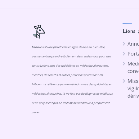
Liens 
Annu
Mibowo
est une plateforme en ligne dédiée au bien-être,
Porta
permettant de prendre facilement des rendez-vous pour des
Méde
consultations avec des spécialistes en médecine alternatives,
conv
mentors, des coachs et autres praticiens professionnels.
Missi
Mibowo ne référence pas de médecins mais des spécialistes en
vigil
médecines alternatives. Ils ne font pas de diagnostics médicaux
dériv
et ne proposent pas de traitements médicaux à proprement
parler.