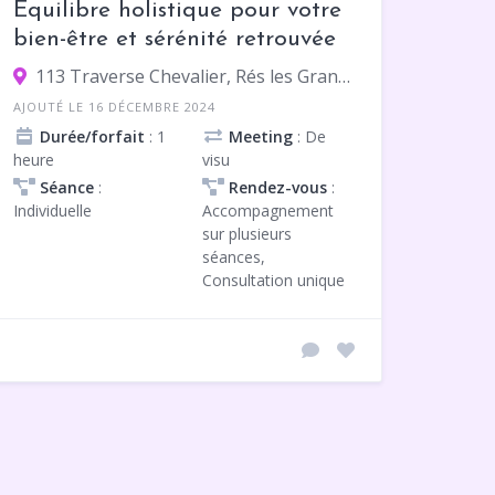
Équilibre holistique pour votre
bien-être et sérénité retrouvée
113 Traverse Chevalier, Rés les Grands Pins bat A1, 13010 Marseille
AJOUTÉ LE 16 DÉCEMBRE 2024
Durée/forfait
: 1
Meeting
: De
heure
visu
Séance
:
Rendez-vous
:
Individuelle
Accompagnement
sur plusieurs
séances,
Consultation unique